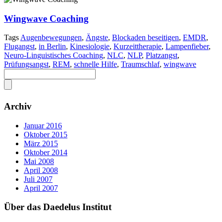
Wingwave Coaching
Tags
Augenbewegungen
,
Ängste
,
Blockaden beseitigen
,
EMDR
,
Flugangst
,
in Berlin
,
Kinesiologie
,
Kurzeittherapie
,
Lampenfieber
,
Neuro-Linguistisches Coaching
,
NLC
,
NLP
,
Platzangst
,
Prüfungsangst
,
REM
,
schnelle Hilfe
,
Traumschlaf
,
wingwave
Archiv
Januar 2016
Oktober 2015
März 2015
Oktober 2014
Mai 2008
April 2008
Juli 2007
April 2007
Über das Daedelus Institut