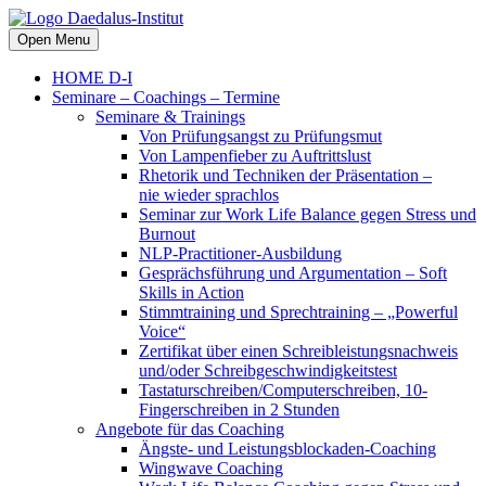
Open Menu
HOME D-I
Seminare – Coachings – Termine
Seminare & Trainings
Von Prüfungsangst zu Prüfungsmut
Von Lampenfieber zu Auftrittslust
Rhetorik und Techniken der Präsentation –
nie wieder sprachlos
Seminar zur Work Life Balance gegen Stress und
Burnout
NLP-Practitioner-Ausbildung
Gesprächsführung und Argumentation – Soft
Skills in Action
Stimmtraining und Sprechtraining – „Powerful
Voice“
Zertifikat über einen Schreibleistungsnachweis
und/oder Schreibgeschwindigkeitstest
Tastaturschreiben/Computerschreiben, 10-
Fingerschreiben in 2 Stunden
Angebote für das Coaching
Ängste- und Leistungsblockaden-Coaching
Wingwave Coaching