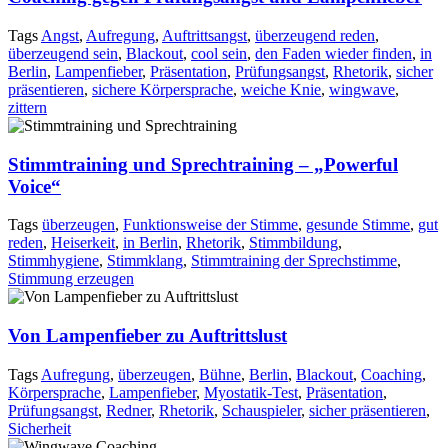
Tags
Angst
,
Aufregung
,
Auftrittsangst
,
überzeugend reden
,
überzeugend sein
,
Blackout
,
cool sein
,
den Faden wieder finden
,
in
Berlin
,
Lampenfieber
,
Präsentation
,
Prüfungsangst
,
Rhetorik
,
sicher
präsentieren
,
sichere Körpersprache
,
weiche Knie
,
wingwave
,
zittern
Stimmtraining und Sprechtraining – „Powerful
Voice“
Tags
überzeugen
,
Funktionsweise der Stimme
,
gesunde Stimme
,
gut
reden
,
Heiserkeit
,
in Berlin
,
Rhetorik
,
Stimmbildung
,
Stimmhygiene
,
Stimmklang
,
Stimmtraining der Sprechstimme
,
Stimmung erzeugen
Von Lampenfieber zu Auftrittslust
Tags
Aufregung
,
überzeugen
,
Bühne
,
Berlin
,
Blackout
,
Coaching
,
Körpersprache
,
Lampenfieber
,
Myostatik-Test
,
Präsentation
,
Prüfungsangst
,
Redner
,
Rhetorik
,
Schauspieler
,
sicher präsentieren
,
Sicherheit