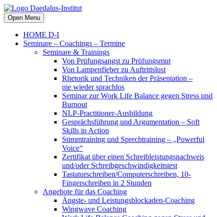
Open Menu
HOME D-I
Seminare – Coachings – Termine
Seminare & Trainings
Von Prüfungsangst zu Prüfungsmut
Von Lampenfieber zu Auftrittslust
Rhetorik und Techniken der Präsentation –
nie wieder sprachlos
Seminar zur Work Life Balance gegen Stress und
Burnout
NLP-Practitioner-Ausbildung
Gesprächsführung und Argumentation – Soft
Skills in Action
Stimmtraining und Sprechtraining – „Powerful
Voice“
Zertifikat über einen Schreibleistungsnachweis
und/oder Schreibgeschwindigkeitstest
Tastaturschreiben/Computerschreiben, 10-
Fingerschreiben in 2 Stunden
Angebote für das Coaching
Ängste- und Leistungsblockaden-Coaching
Wingwave Coaching