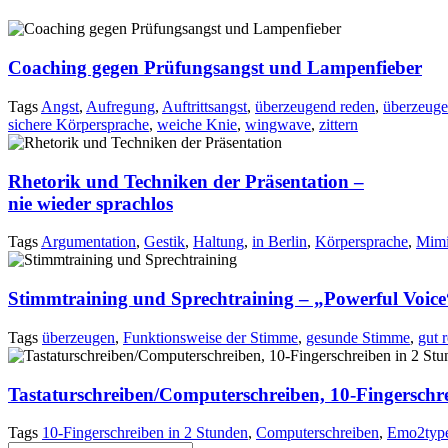
Coaching gegen Prüfungsangst und Lampenfieber
Tags
Angst
,
Aufregung
,
Auftrittsangst
,
überzeugend reden
,
überzeuge
sichere Körpersprache
,
weiche Knie
,
wingwave
,
zittern
Rhetorik und Techniken der Präsentation –
nie wieder sprachlos
Tags
Argumentation
,
Gestik
,
Haltung
,
in Berlin
,
Körpersprache
,
Mim
Stimmtraining und Sprechtraining – „Powerful Voice
Tags
überzeugen
,
Funktionsweise der Stimme
,
gesunde Stimme
,
gut 
Tastaturschreiben/Computerschreiben, 10-Fingerschr
Tags
10-Fingerschreiben in 2 Stunden
,
Computerschreiben
,
Emo2typ