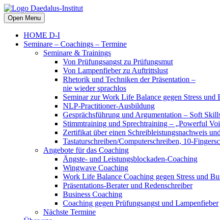
Open Menu
HOME D-I
Seminare – Coachings – Termine
Seminare & Trainings
Von Prüfungsangst zu Prüfungsmut
Von Lampenfieber zu Auftrittslust
Rhetorik und Techniken der Präsentation –
nie wieder sprachlos
Seminar zur Work Life Balance gegen Stress und 
NLP-Practitioner-Ausbildung
Gesprächsführung und Argumentation – Soft Skills
Stimmtraining und Sprechtraining – „Powerful Vo
Zertifikat über einen Schreibleistungsnachweis un
Tastaturschreiben/Computerschreiben, 10-Fingersc
Angebote für das Coaching
Ängste- und Leistungsblockaden-Coaching
Wingwave Coaching
Work Life Balance Coaching gegen Stress und Bu
Präsentations-Berater und Redenschreiber
Business Coaching
Coaching gegen Prüfungsangst und Lampenfieber
Nächste Termine