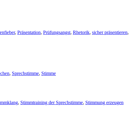
nfieber
,
Präsentation
,
Prüfungsangst
,
Rhetorik
,
sicher präsentieren
,
echen
,
Sprechstimme
,
Stimme
immklang
,
Stimmtraining der Sprechstimme
,
Stimmung erzeugen