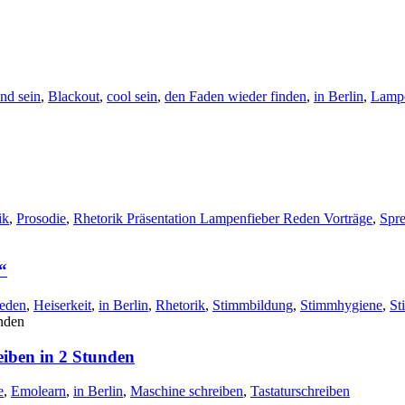
nd sein
,
Blackout
,
cool sein
,
den Faden wieder finden
,
in Berlin
,
Lampe
ik
,
Prosodie
,
Rhetorik Präsentation Lampenfieber Reden Vorträge
,
Spr
“
reden
,
Heiserkeit
,
in Berlin
,
Rhetorik
,
Stimmbildung
,
Stimmhygiene
,
St
eiben in 2 Stunden
e
,
Emolearn
,
in Berlin
,
Maschine schreiben
,
Tastaturschreiben