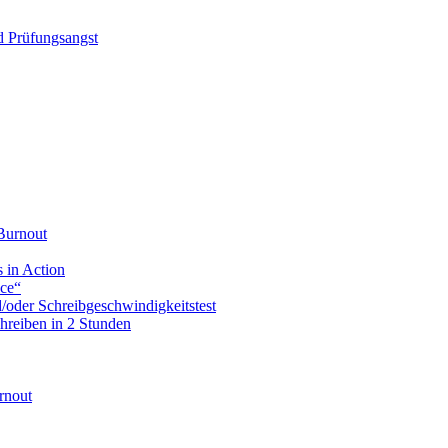
d Prüfungsangst
Burnout
 in Action
ice“
d/oder Schreibgeschwindigkeitstest
hreiben in 2 Stunden
rnout