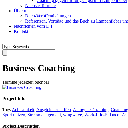
Coaching gegen Prüfungsangst und Lampenfieber
Nächste Termine
Über uns
Buch-Veröffentlichungen
Referenzen, Vorträge und das Buch zu Lampenfieber un
Nachrichten vom D-I
Kontakt
|
Business Coaching
Termine jederzeit buchbar
Project Info
Tags
Achtsamkeit
,
Ausgleich schaffen
,
Autogenes Training
,
Coaching
Sport nutzen
,
Stressmanagement
,
wingwave
,
Work-Life-Balance. Ze
Project Description