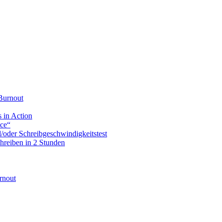
Burnout
 in Action
ice“
d/oder Schreibgeschwindigkeitstest
hreiben in 2 Stunden
rnout