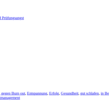
d Prüfungsangst
 gegen Burn out
,
Entspannung
,
Erfolg
,
Gesundheit
,
gut schlafen
,
in Be
itmanagement