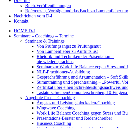
Über uns
Buch-Veröffentlichungen
Referenzen, Vorträge und das Buch zu Lampenfieber un
Nachrichten vom D-I
Kontakt
HOME D-I
Seminare – Coachings – Termine
Seminare & Trainings
Von Prüfungsangst zu Prüfungsmut
Von Lampenfieber zu Auftrittslust
Rhetorik und Techniken der Präsentation –
nie wieder sprachlos
Seminar zur Work Life Balance gegen Stress und 
NLP-Practitioner-Ausbildung
Gesprächsführung und Argumentation – Soft Skills
Stimmtraining und Sprechtraining – „Powerful Vo
Zertifikat über einen Schreibleistungsnachweis un
Tastaturschreiben/Computerschreiben, 10-Fingersc
Angebote für das Coaching
Ängste- und Leistungsblockaden-Coaching
Wingwave Coaching
Work Life Balance Coaching gegen Stress und Bu
Präsentations-Berater und Redenschreiber
Business Coaching