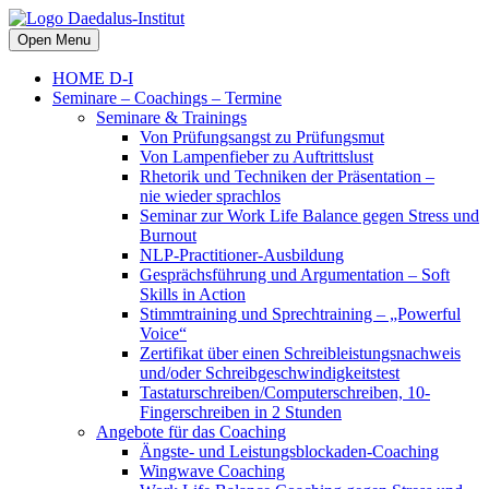
Open Menu
HOME D-I
Seminare – Coachings – Termine
Seminare & Trainings
Von Prüfungsangst zu Prüfungsmut
Von Lampenfieber zu Auftrittslust
Rhetorik und Techniken der Präsentation –
nie wieder sprachlos
Seminar zur Work Life Balance gegen Stress und
Burnout
NLP-Practitioner-Ausbildung
Gesprächsführung und Argumentation – Soft
Skills in Action
Stimmtraining und Sprechtraining – „Powerful
Voice“
Zertifikat über einen Schreibleistungsnachweis
und/oder Schreibgeschwindigkeitstest
Tastaturschreiben/Computerschreiben, 10-
Fingerschreiben in 2 Stunden
Angebote für das Coaching
Ängste- und Leistungsblockaden-Coaching
Wingwave Coaching