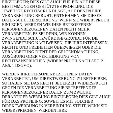
EINZULEGEN; DIES GILT AUCH FÜR EIN AUF DIESE
BESTIMMUNGEN GESTÜTZTES PROFILING. DIE
JEWEILIGE RECHTSGRUNDLAGE, AUF DENEN EINE
VERARBEITUNG BERUHT, ENTNEHMEN SIE DIESER
DATENSCHUTZERKLÄRUNG. WENN SIE WIDERSPRUCH
EINLEGEN, WERDEN WIR IHRE BETROFFENEN
PERSONENBEZOGENEN DATEN NICHT MEHR
VERARBEITEN, ES SEI DENN, WIR KÖNNEN
ZWINGENDE SCHUTZWÜRDIGE GRÜNDE FÜR DIE
VERARBEITUNG NACHWEISEN, DIE IHRE INTERESSEN,
RECHTE UND FREIHEITEN ÜBERWIEGEN ODER DIE
VERARBEITUNG DIENT DER GELTENDMACHUNG,
AUSÜBUNG ODER VERTEIDIGUNG VON
RECHTSANSPRÜCHEN (WIDERSPRUCH NACH ART. 21
ABS. 1 DSGVO).
WERDEN IHRE PERSONENBEZOGENEN DATEN
VERARBEITET, UM DIREKTWERBUNG ZU BETREIBEN,
SO HABEN SIE DAS RECHT, JEDERZEIT WIDERSPRUCH
GEGEN DIE VERARBEITUNG SIE BETREFFENDER
PERSONENBEZOGENER DATEN ZUM ZWECKE
DERARTIGER WERBUNG EINZULEGEN; DIES GILT AUCH
FÜR DAS PROFILING, SOWEIT ES MIT SOLCHER
DIREKTWERBUNG IN VERBINDUNG STEHT. WENN SIE
WIDERSPRECHEN, WERDEN IHRE