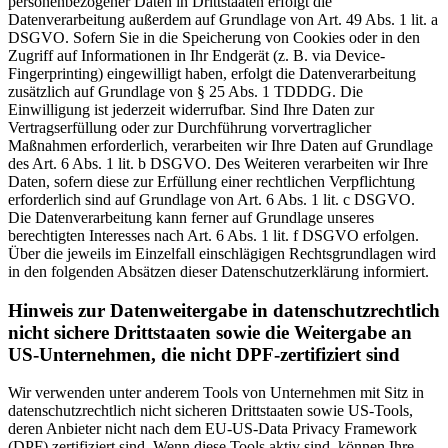
personenbezogener Daten in Drittstaaten erfolgt die
Datenverarbeitung außerdem auf Grundlage von Art. 49 Abs. 1 lit. a
DSGVO. Sofern Sie in die Speicherung von Cookies oder in den
Zugriff auf Informationen in Ihr Endgerät (z. B. via Device-
Fingerprinting) eingewilligt haben, erfolgt die Datenverarbeitung
zusätzlich auf Grundlage von § 25 Abs. 1 TDDDG. Die
Einwilligung ist jederzeit widerrufbar. Sind Ihre Daten zur
Vertragserfüllung oder zur Durchführung vorvertraglicher
Maßnahmen erforderlich, verarbeiten wir Ihre Daten auf Grundlage
des Art. 6 Abs. 1 lit. b DSGVO. Des Weiteren verarbeiten wir Ihre
Daten, sofern diese zur Erfüllung einer rechtlichen Verpflichtung
erforderlich sind auf Grundlage von Art. 6 Abs. 1 lit. c DSGVO.
Die Datenverarbeitung kann ferner auf Grundlage unseres
berechtigten Interesses nach Art. 6 Abs. 1 lit. f DSGVO erfolgen.
Über die jeweils im Einzelfall einschlägigen Rechtsgrundlagen wird
in den folgenden Absätzen dieser Datenschutzerklärung informiert.
Hinweis zur Datenweitergabe in datenschutzrechtlich
nicht sichere Drittstaaten sowie die Weitergabe an
US-Unternehmen, die nicht DPF-zertifiziert sind
Wir verwenden unter anderem Tools von Unternehmen mit Sitz in
datenschutzrechtlich nicht sicheren Drittstaaten sowie US-Tools,
deren Anbieter nicht nach dem EU-US-Data Privacy Framework
(DPF) zertifiziert sind. Wenn diese Tools aktiv sind, können Ihre