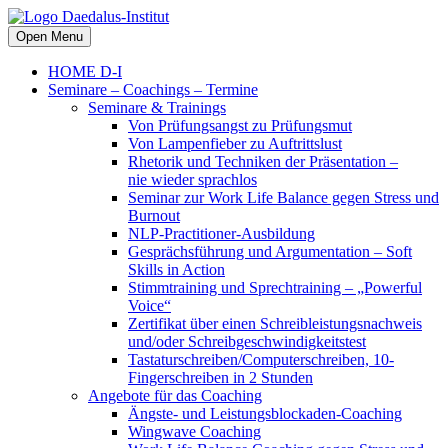
Open Menu
HOME D-I
Seminare – Coachings – Termine
Seminare & Trainings
Von Prüfungsangst zu Prüfungsmut
Von Lampenfieber zu Auftrittslust
Rhetorik und Techniken der Präsentation –
nie wieder sprachlos
Seminar zur Work Life Balance gegen Stress und
Burnout
NLP-Practitioner-Ausbildung
Gesprächsführung und Argumentation – Soft
Skills in Action
Stimmtraining und Sprechtraining – „Powerful
Voice“
Zertifikat über einen Schreibleistungsnachweis
und/oder Schreibgeschwindigkeitstest
Tastaturschreiben/Computerschreiben, 10-
Fingerschreiben in 2 Stunden
Angebote für das Coaching
Ängste- und Leistungsblockaden-Coaching
Wingwave Coaching