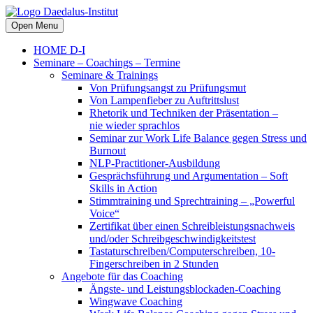
Open Menu
HOME D-I
Seminare – Coachings – Termine
Seminare & Trainings
Von Prüfungsangst zu Prüfungsmut
Von Lampenfieber zu Auftrittslust
Rhetorik und Techniken der Präsentation –
nie wieder sprachlos
Seminar zur Work Life Balance gegen Stress und
Burnout
NLP-Practitioner-Ausbildung
Gesprächsführung und Argumentation – Soft
Skills in Action
Stimmtraining und Sprechtraining – „Powerful
Voice“
Zertifikat über einen Schreibleistungsnachweis
und/oder Schreibgeschwindigkeitstest
Tastaturschreiben/Computerschreiben, 10-
Fingerschreiben in 2 Stunden
Angebote für das Coaching
Ängste- und Leistungsblockaden-Coaching
Wingwave Coaching