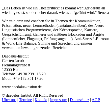
„Das Leben ist wie ein Theaterstück: es kommt weniger darauf an
wie lang es ist, sondern eher darauf, wie es aufgeführt wird.“ Seneca
Wir trainieren und coachen Sie in Themen der Kommunikation,
Präsentation, neuer Lernmethoden (Tastaturschreiben), des Neuro-
Linguistischen Programmierens, der Körpersprache, Karriere,
Gesprächsführung, kleinerer und mittlerer Blockaden und Ängste
(Lampenfieber, Flugangst, Prüfungsangst …), Anti-Stress / -Burnout
& Work-Life-Balance, Stimme und Sprechen und einigen
verwandten bzw. angrenzenden Bereichen
Daedalus-Institut
Cersten Jacob
Flemmingstraße 8
12555 Berlin
Telefon: +49 30 239 115 20
Mobil: +49 172 351 17 26
www.daedalus-institut.de
© daedelus Institut, All Right Reserved
Über uns
|
Termine
|
Kontakt
|
Impressum
|
Datenschutz
|
AGB