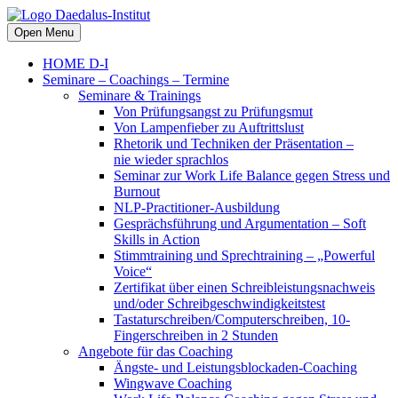
Open Menu
HOME D-I
Seminare – Coachings – Termine
Seminare & Trainings
Von Prüfungsangst zu Prüfungsmut
Von Lampenfieber zu Auftrittslust
Rhetorik und Techniken der Präsentation –
nie wieder sprachlos
Seminar zur Work Life Balance gegen Stress und
Burnout
NLP-Practitioner-Ausbildung
Gesprächsführung und Argumentation – Soft
Skills in Action
Stimmtraining und Sprechtraining – „Powerful
Voice“
Zertifikat über einen Schreibleistungsnachweis
und/oder Schreibgeschwindigkeitstest
Tastaturschreiben/Computerschreiben, 10-
Fingerschreiben in 2 Stunden
Angebote für das Coaching
Ängste- und Leistungsblockaden-Coaching
Wingwave Coaching