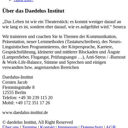
Über das Daedelus Institut
„Das Leben ist wie ein Theaterstück: es kommt weniger darauf an
wie lang es ist, sondern eher darauf, wie es aufgeführt wird.“ Seneca
Wir trainieren und coachen Sie in Themen der Kommunikation,
Präsentation, neuer Lernmethoden (Tastaturschreiben), des Neuro-
Linguistischen Programmierens, der Körpersprache, Karriere,
Gesprächsführung, kleinerer und mittlerer Blockaden und Ängste
(Lampenfieber, Flugangst, Prüfungsangst …), Anti-Stress / -Burnout
& Work-Life-Balance, Stimme und Sprechen und einigen
verwandten bzw. angrenzenden Bereichen
Daedalus-Institut
Cersten Jacob
Flemmingstraße 8
12555 Berlin
Telefon: +49 30 239 115 20
Mobil: +49 172 351 17 26
www.daedalus-institut.de
© daedelus Institut, All Right Reserved
Über uns
|
Termine
|
Kontakt
|
Impressum
|
Datenschutz
|
AGB