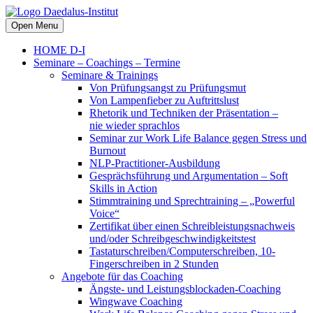
Open Menu
HOME D-I
Seminare – Coachings – Termine
Seminare & Trainings
Von Prüfungsangst zu Prüfungsmut
Von Lampenfieber zu Auftrittslust
Rhetorik und Techniken der Präsentation –
nie wieder sprachlos
Seminar zur Work Life Balance gegen Stress und
Burnout
NLP-Practitioner-Ausbildung
Gesprächsführung und Argumentation – Soft
Skills in Action
Stimmtraining und Sprechtraining – „Powerful
Voice“
Zertifikat über einen Schreibleistungsnachweis
und/oder Schreibgeschwindigkeitstest
Tastaturschreiben/Computerschreiben, 10-
Fingerschreiben in 2 Stunden
Angebote für das Coaching
Ängste- und Leistungsblockaden-Coaching
Wingwave Coaching