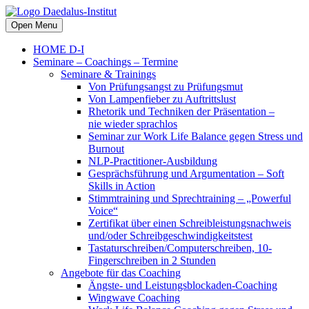
Open Menu
HOME D-I
Seminare – Coachings – Termine
Seminare & Trainings
Von Prüfungsangst zu Prüfungsmut
Von Lampenfieber zu Auftrittslust
Rhetorik und Techniken der Präsentation –
nie wieder sprachlos
Seminar zur Work Life Balance gegen Stress und
Burnout
NLP-Practitioner-Ausbildung
Gesprächsführung und Argumentation – Soft
Skills in Action
Stimmtraining und Sprechtraining – „Powerful
Voice“
Zertifikat über einen Schreibleistungsnachweis
und/oder Schreibgeschwindigkeitstest
Tastaturschreiben/Computerschreiben, 10-
Fingerschreiben in 2 Stunden
Angebote für das Coaching
Ängste- und Leistungsblockaden-Coaching
Wingwave Coaching