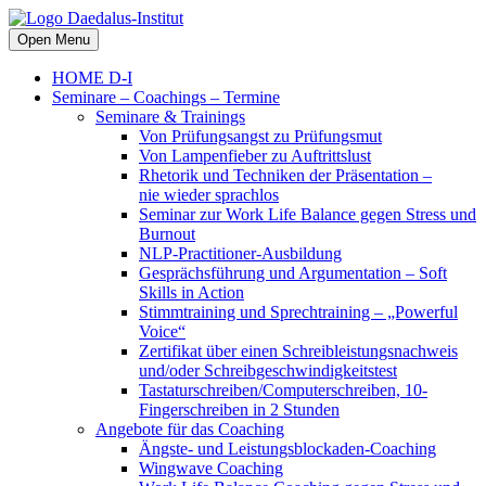
Open Menu
HOME D-I
Seminare – Coachings – Termine
Seminare & Trainings
Von Prüfungsangst zu Prüfungsmut
Von Lampenfieber zu Auftrittslust
Rhetorik und Techniken der Präsentation –
nie wieder sprachlos
Seminar zur Work Life Balance gegen Stress und
Burnout
NLP-Practitioner-Ausbildung
Gesprächsführung und Argumentation – Soft
Skills in Action
Stimmtraining und Sprechtraining – „Powerful
Voice“
Zertifikat über einen Schreibleistungsnachweis
und/oder Schreibgeschwindigkeitstest
Tastaturschreiben/Computerschreiben, 10-
Fingerschreiben in 2 Stunden
Angebote für das Coaching
Ängste- und Leistungsblockaden-Coaching
Wingwave Coaching